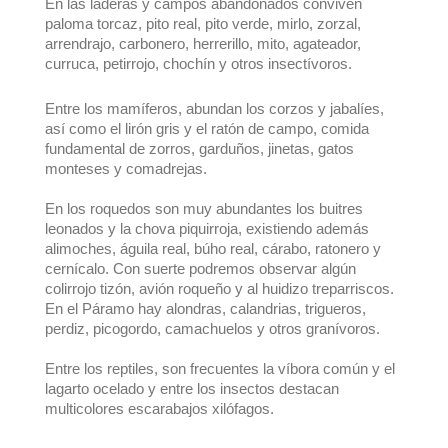
En las laderas y campos abandonados conviven
paloma torcaz, pito real, pito verde, mirlo, zorzal,
arrendrajo, carbonero, herrerillo, mito, agateador,
curruca, petirrojo, chochín y otros insectívoros.
Entre los mamíferos, abundan los corzos y jabalíes,
así como el lirón gris y el ratón de campo, comida
fundamental de zorros, garduños, jinetas, gatos
monteses y comadrejas.
En los roquedos son muy abundantes los buitres
leonados y la chova piquirroja, existiendo además
alimoches, águila real, búho real, cárabo, ratonero y
cernícalo. Con suerte podremos observar algún
colirrojo tizón, avión roqueño y al huidizo treparriscos.
En el Páramo hay alondras, calandrias, trigueros,
perdiz, picogordo, camachuelos y otros granívoros.
Entre los reptiles, son frecuentes la víbora común y el
lagarto ocelado y entre los insectos destacan
multicolores escarabajos xilófagos.