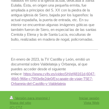
hallados en tono a la iglesia actual, dedicada a Santa
Eulalia. Ésta, en origen una pequeña ermita, fue
ampliada a principios del S. XX con la piedra de la
antigua iglesia de Siero, bajada por los lugareños: la
actual espadaña, la puerta de entrada, etc. En su
interior se encuentran algunas imágenes góticas que
también fueron de Siero, en especial las de las santas
Centola y Elena y la de Santa Lucía, esculturas de
bulto, realizadas en madera de nogal, policromadas.
En enero de 2023, la TV Castilla y León, emitió un
documental sobre Valdelateja y Orbaneja, al que
puedes acceder desde el siguiente
enlace:
https://www.cyltv.es/videoSH/ef48161d-6047-
46b5-966e-c7993e8e2de0/Escapate-de-viaje-T5E7-
Orbaneja-del-Castillo-y-Valdelateja
Versión para imprimir
|
Iniciar sesión
Mapa del sitio
Vista Web
(C) CTZ